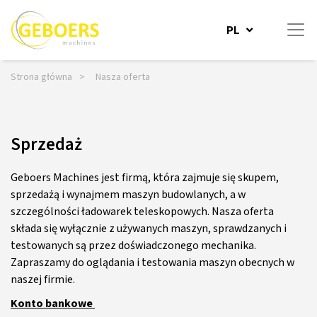
PL
Do treści
Strona główna
Nasza oferta
Sprzedaż
Geboers Machines jest firmą, która zajmuje się skupem,
sprzedażą i wynajmem maszyn budowlanych, a w
szczególności ładowarek teleskopowych. Nasza oferta
składa się wyłącznie z używanych maszyn, sprawdzanych i
testowanych są przez doświadczonego mechanika.
Zapraszamy do oglądania i testowania maszyn obecnych w
naszej firmie.
Konto bankowe