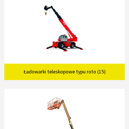
Ładowarki teleskopowe typu roto (15)