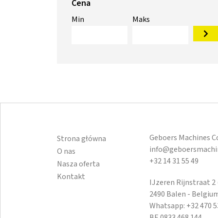
Cena
Min
Maks
Geboers Machines 
Strona główna
info@geboersmachi
O nas
+32 14 31 55 49
Nasza oferta
Kontakt
IJzeren Rijnstraat 2
2490 Balen - Belgiu
Whatsapp:
+32 470 5
BE 0833.468.144