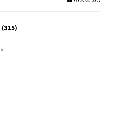
Wróć do listy
 (315)
16